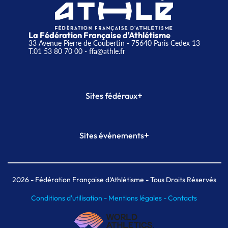
La Fédération Française d'Athlétisme
33 Avenue Pierre de Coubertin - 75640 Paris Cedex 13
T.01 53 80 70 00
- ffa@athle.fr
+
Sites fédéraux
SI-FFA
CALORG
+
Sites événements
Plateforme Formation
Meeting de Paris
Meeting de Paris indoor
MAIF Ekiden de Paris
2026
- Fédération Française d'Athlétisme - Tous Droits Réservés
Conditions d'utilisation -
Mentions légales -
Contacts