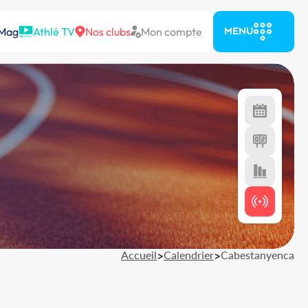
 Mag
Athlé TV
Nos clubs
Mon compte
MENU
Accueil
>
Calendrier
>
Cabestanyenca