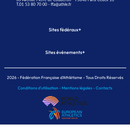
T.01 53 80 70 00
- ffa@athle.fr
+
Sites fédéraux
SI-FFA
CALORG
+
Sites événements
Plateforme Formation
Meeting de Paris
Meeting de Paris indoor
MAIF Ekiden de Paris
2026
- Fédération Française d'Athlétisme - Tous Droits Réservés
Conditions d'utilisation -
Mentions légales -
Contacts