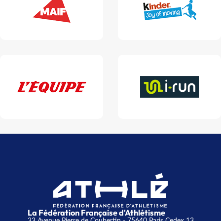
La Fédération Française d'Athlétisme
33 Avenue Pierre de Coubertin - 75640 Paris Cedex 13