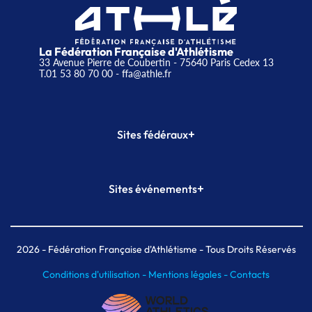
La Fédération Française d'Athlétisme
33 Avenue Pierre de Coubertin - 75640 Paris Cedex 13
T.01 53 80 70 00
- ffa@athle.fr
+
Sites fédéraux
SI-FFA
CALORG
+
Sites événements
Plateforme Formation
Meeting de Paris
Meeting de Paris indoor
MAIF Ekiden de Paris
2026
- Fédération Française d'Athlétisme - Tous Droits Réservés
Conditions d'utilisation -
Mentions légales -
Contacts