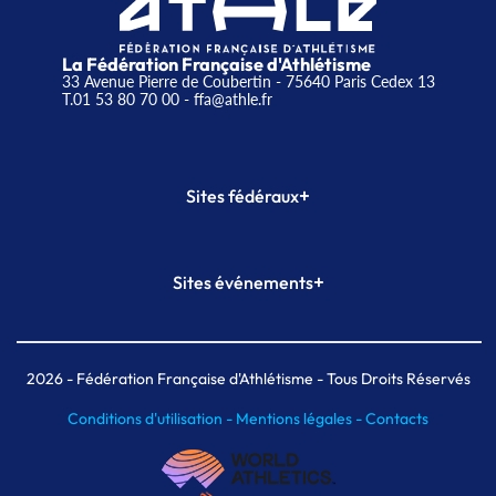
La Fédération Française d'Athlétisme
33 Avenue Pierre de Coubertin - 75640 Paris Cedex 13
T.01 53 80 70 00
- ffa@athle.fr
+
Sites fédéraux
SI-FFA
CALORG
+
Sites événements
Plateforme Formation
Meeting de Paris
Meeting de Paris indoor
MAIF Ekiden de Paris
2026
- Fédération Française d'Athlétisme - Tous Droits Réservés
Conditions d'utilisation -
Mentions légales -
Contacts