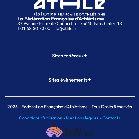
La Fédération Française d'Athlétisme
33 Avenue Pierre de Coubertin - 75640 Paris Cedex 13
T.01 53 80 70 00
- ffa@athle.fr
+
Sites fédéraux
SI-FFA
CALORG
+
Sites événements
Plateforme Formation
Meeting de Paris
Meeting de Paris indoor
MAIF Ekiden de Paris
2026
- Fédération Française d'Athlétisme - Tous Droits Réservés
Conditions d'utilisation -
Mentions légales -
Contacts