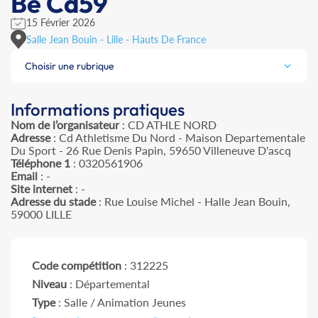
Be Cd59
15 Février 2026
Salle Jean Bouin - Lille - Hauts De France
Choisir une rubrique
Informations pratiques
Nom de l’organisateur
: CD ATHLE NORD
Adresse
: Cd Athletisme Du Nord - Maison Departementale
Du Sport - 26 Rue Denis Papin, 59650 Villeneuve D'ascq
Téléphone 1
: 0320561906
Email
: -
Site internet
: -
Adresse du stade
: Rue Louise Michel - Halle Jean Bouin,
59000 LILLE
Code compétition
: 312225
Niveau
: Départemental
Type
: Salle / Animation Jeunes