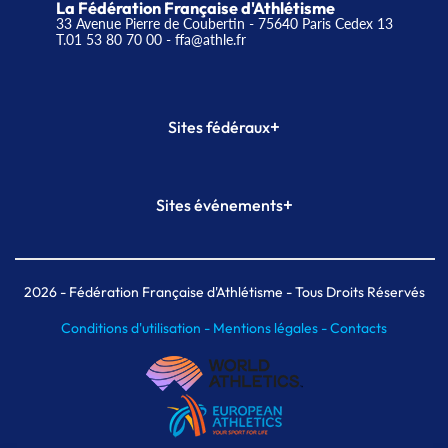
La Fédération Française d'Athlétisme
33 Avenue Pierre de Coubertin - 75640 Paris Cedex 13
T.01 53 80 70 00
- ffa@athle.fr
+
Sites fédéraux
SI-FFA
CALORG
+
Sites événements
Plateforme Formation
Meeting de Paris
Meeting de Paris indoor
MAIF Ekiden de Paris
2026
- Fédération Française d'Athlétisme - Tous Droits Réservés
Conditions d'utilisation -
Mentions légales -
Contacts