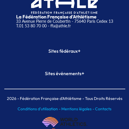
La Fédération Française d'Athlétisme
33 Avenue Pierre de Coubertin - 75640 Paris Cedex 13
T.01 53 80 70 00
- ffa@athle.fr
+
Sites fédéraux
SI-FFA
CALORG
+
Sites événements
Plateforme Formation
Meeting de Paris
Meeting de Paris indoor
MAIF Ekiden de Paris
2026
- Fédération Française d'Athlétisme - Tous Droits Réservés
Conditions d'utilisation -
Mentions légales -
Contacts