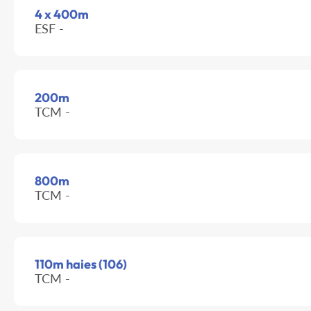
4 x 400m
ESF -
200m
TCM -
800m
TCM -
110m haies (106)
TCM -