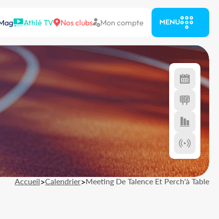
 Mag
Athlé TV
Nos clubs
Mon compte
MENU
Accueil
>
Calendrier
>
Meeting De Talence Et Perch'à Table