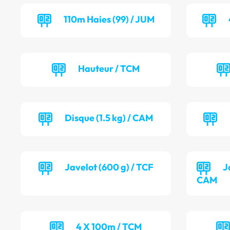
110m Haies (99) / JUM
Hauteur / TCM
Disque (1.5 kg) / CAM
Javelot (600 g) / TCF
J
CAM
4 X 100m / TCM