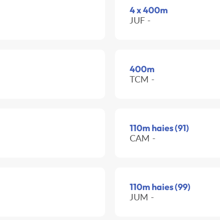
4 x 400m
JUF -
400m
TCM -
110m haies (91)
CAM -
110m haies (99)
JUM -