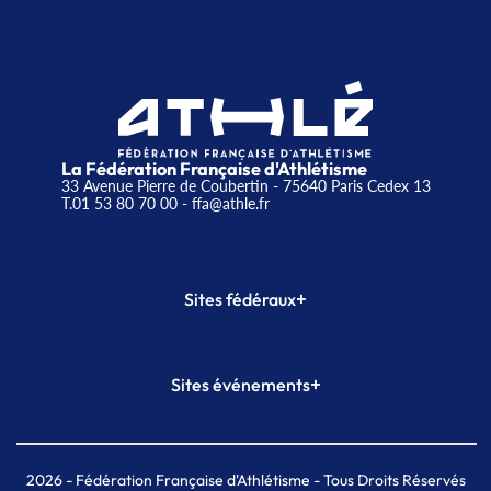
La Fédération Française d'Athlétisme
33 Avenue Pierre de Coubertin - 75640 Paris Cedex 13
T.01 53 80 70 00
- ffa@athle.fr
+
Sites fédéraux
SI-FFA
CALORG
+
Sites événements
Plateforme Formation
Meeting de Paris
Meeting de Paris indoor
MAIF Ekiden de Paris
2026
- Fédération Française d'Athlétisme - Tous Droits Réservés