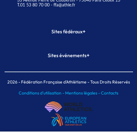
T.01 53 80 70 00
- ffa@athle.fr
+
Sites fédéraux
SI-FFA
CALORG
+
Sites événements
Plateforme Formation
Meeting de Paris
Meeting de Paris indoor
MAIF Ekiden de Paris
2026
- Fédération Française d'Athlétisme - Tous Droits Réservés
Conditions d'utilisation -
Mentions légales -
Contacts