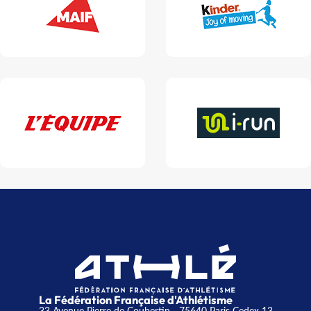
La Fédération Française d'Athlétisme
33 Avenue Pierre de Coubertin - 75640 Paris Cedex 13