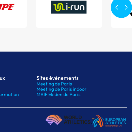
aux
Sites événements
Meeting de Paris
Meeting de Paris indoor
ormation
MAIF Ekiden de Paris