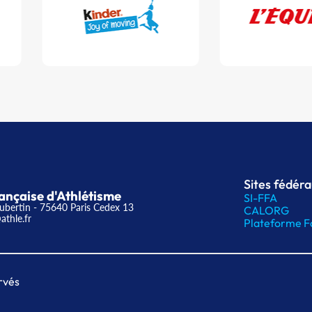
Sites fédér
ançaise d'Athlétisme
SI-FFA
ubertin - 75640 Paris Cedex 13
CALORG
athle.fr
Plateforme F
rvés