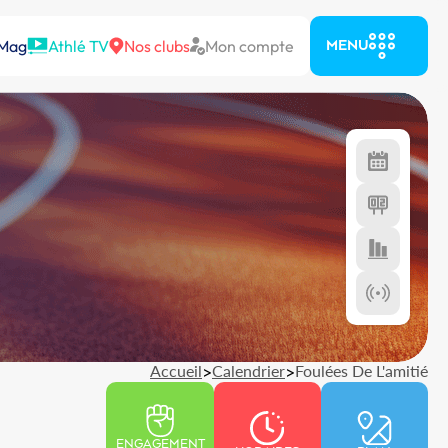
 Mag
Athlé TV
Nos clubs
Mon compte
MENU
Accueil
>
Calendrier
>
Foulées De L'amitié
ENGAGEMENT