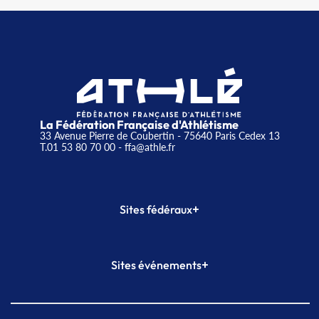
La Fédération Française d'Athlétisme
33 Avenue Pierre de Coubertin - 75640 Paris Cedex 13
T.01 53 80 70 00
- ffa@athle.fr
+
Sites fédéraux
SI-FFA
CALORG
+
Sites événements
Plateforme Formation
Meeting de Paris
Meeting de Paris indoor