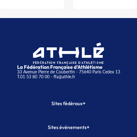
La Fédération Française d'Athlétisme
33 Avenue Pierre de Coubertin - 75640 Paris Cedex 13
T.01 53 80 70 00
- ffa@athle.fr
+
Sites fédéraux
SI-FFA
CALORG
+
Sites événements
Plateforme Formation