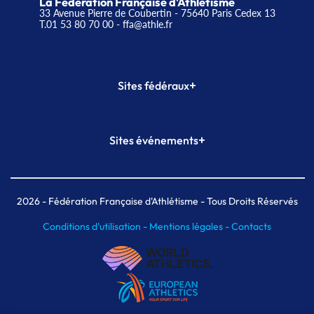
La Fédération Française d'Athlétisme
33 Avenue Pierre de Coubertin - 75640 Paris Cedex 13
T.01 53 80 70 00
- ffa@athle.fr
+
Sites fédéraux
SI-FFA
CALORG
+
Sites événements
Plateforme Formation
Meeting de Paris
Meeting de Paris indoor
MAIF Ekiden de Paris
2026
- Fédération Française d'Athlétisme - Tous Droits Réservés
Conditions d'utilisation -
Mentions légales -
Contacts