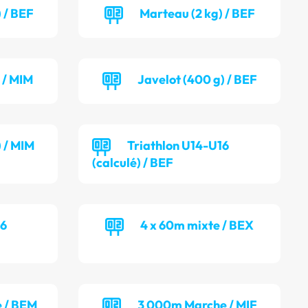
 / BEF
Marteau (2 kg) / BEF
 / MIM
Javelot (400 g) / BEF
) / MIM
Triathlon U14-U16
(calculé) / BEF
16
4 x 60m mixte / BEX
 / BEM
3 000m Marche / MIF