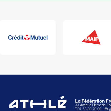
La Fédération Fr
33 Avenue Pierre de Co
T.01 53 80 70 00
- ffa@