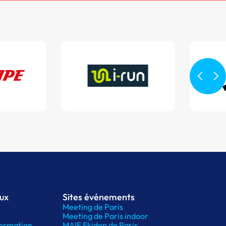
aux
Sites événements
Meeting de Paris
Meeting de Paris indoor
ormation
MAIF Ekiden de Paris