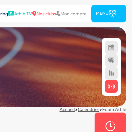
 Mag
Athlé TV
Nos clubs
Mon compte
MENU
Accueil
>
Calendrier
>
Equip Athlé