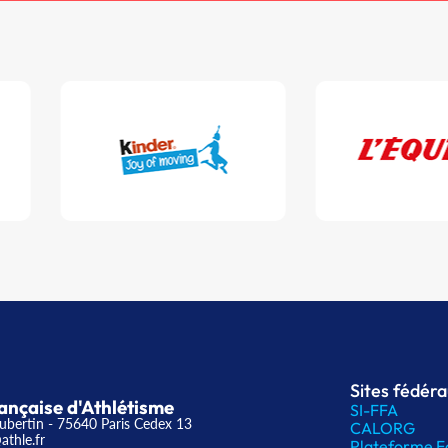
Sites fédér
ançaise d'Athlétisme
SI-FFA
ubertin - 75640 Paris Cedex 13
CALORG
athle.fr
Plateforme F