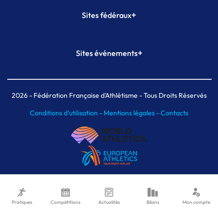
+
Sites fédéraux
SI-FFA
CALORG
+
Sites événements
Plateforme Formation
Meeting de Paris
Meeting de Paris indoor
MAIF Ekiden de Paris
2026
- Fédération Française d'Athlétisme - Tous Droits Réservés
Conditions d'utilisation -
Mentions légales -
Contacts
Pratiques
Compétitions
Actualités
Bilans
Mon compte