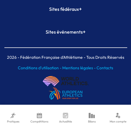
+
Sites fédéraux
SI-FFA
CALORG
+
Sites événements
Plateforme Formation
Meeting de Paris
Meeting de Paris indoor
MAIF Ekiden de Paris
2026
- Fédération Française d'Athlétisme - Tous Droits Réservés
Conditions d'utilisation -
Mentions légales -
Contacts
Pratiques
Compétitions
Actualités
Bilans
Mon compte