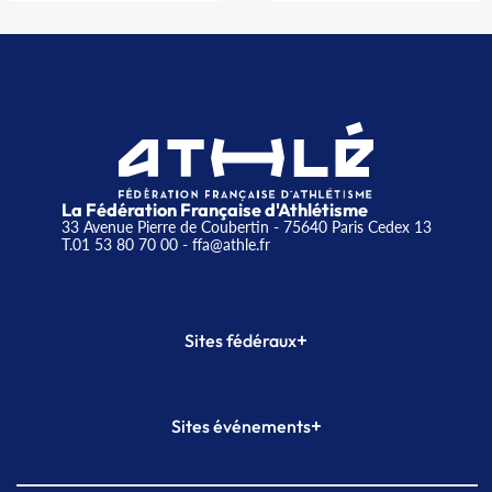
La Fédération Française d'Athlétisme
33 Avenue Pierre de Coubertin - 75640 Paris Cedex 13
T.01 53 80 70 00
- ffa@athle.fr
+
Sites fédéraux
SI-FFA
CALORG
+
Sites événements
Plateforme Formation
Meeting de Paris
Meeting de Paris indoor