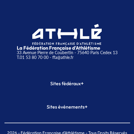
La Fédération Française d'Athlétisme
33 Avenue Pierre de Coubertin - 75640 Paris Cedex 13
T.01 53 80 70 00
- ffa@athle.fr
+
Sites fédéraux
SI-FFA
CALORG
+
Sites événements
Plateforme Formation
Meeting de Paris
Meeting de Paris indoor
MAIF Ekiden de Paris
2026
- Fédération Française d'Athlétisme - Tous Droits Réservés