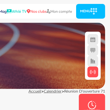
 Mag
Athlé TV
Nos clubs
Mon compte
MENU
Accueil
>
Calendrier
>
Réunion D'ouverture 71