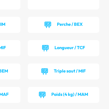
MIM
Perche / BEX
MIF
Longueur / TCF
 BEM
Triple saut / MIF
/ MAF
Poids (4 kg) / MAM