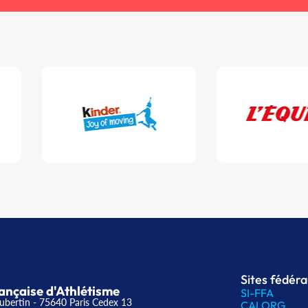
Sites fédér
ançaise d'Athlétisme
SI-FFA
ubertin - 75640 Paris Cedex 13
CALORG