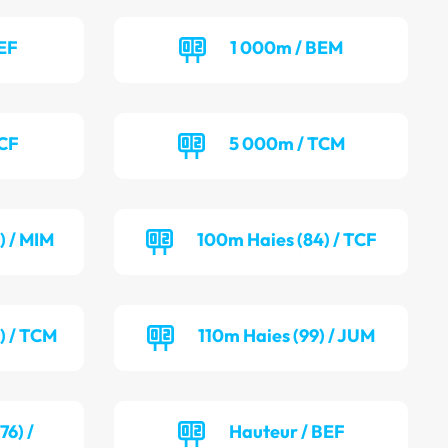
EF
1 000m / BEM
TCF
5 000m / TCM
) / MIM
100m Haies (84) / TCF
) / TCM
110m Haies (99) / JUM
6) /
Hauteur / BEF