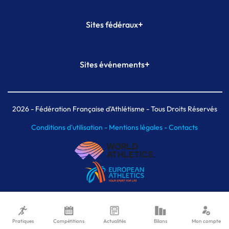
+
Sites fédéraux
SI-FFA
CALORG
+
Sites événements
Plateforme Formation
Meeting de Paris
Meeting de Paris indoor
MAIF Ekiden de Paris
2026
- Fédération Française d'Athlétisme - Tous Droits Réservés
Conditions d'utilisation -
Mentions légales -
Contacts
Pratiques
Compétitions
Actualités
Bilans
Mon compte