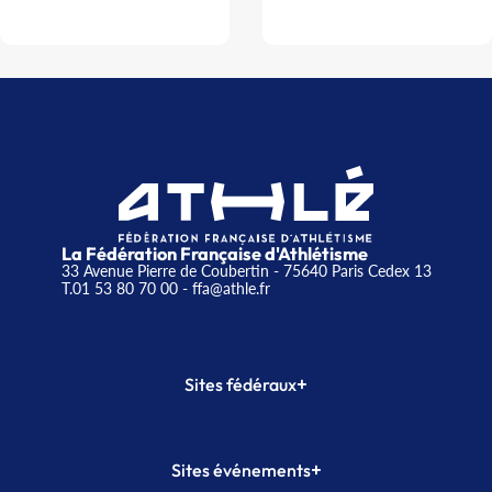
La Fédération Française d'Athlétisme
33 Avenue Pierre de Coubertin - 75640 Paris Cedex 13
T.01 53 80 70 00
- ffa@athle.fr
+
Sites fédéraux
SI-FFA
CALORG
+
Sites événements
Plateforme Formation