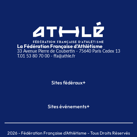
La Fédération Française d'Athlétisme
33 Avenue Pierre de Coubertin - 75640 Paris Cedex 13
T.01 53 80 70 00
- ffa@athle.fr
+
Sites fédéraux
SI-FFA
CALORG
+
Sites événements
Plateforme Formation
Meeting de Paris
Meeting de Paris indoor
MAIF Ekiden de Paris
2026
- Fédération Française d'Athlétisme - Tous Droits Réservés