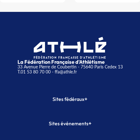
La Fédération Française d'Athlétisme
33 Avenue Pierre de Coubertin - 75640 Paris Cedex 13
T.01 53 80 70 00
- ffa@athle.fr
+
Sites fédéraux
SI-FFA
CALORG
+
Sites événements
Plateforme Formation
Meeting de Paris