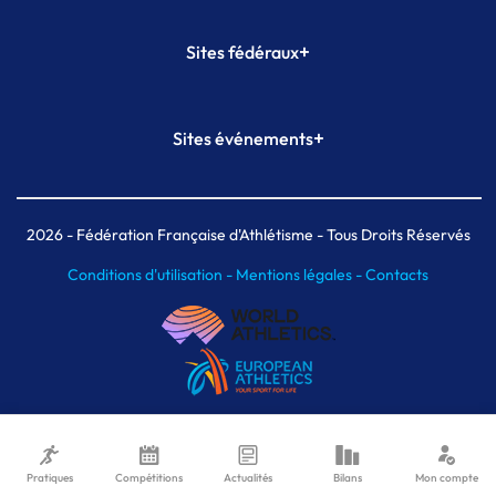
+
Sites fédéraux
SI-FFA
CALORG
+
Sites événements
Plateforme Formation
Meeting de Paris
Meeting de Paris indoor
MAIF Ekiden de Paris
2026
- Fédération Française d'Athlétisme - Tous Droits Réservés
Conditions d'utilisation -
Mentions légales -
Contacts
Pratiques
Compétitions
Actualités
Bilans
Mon compte