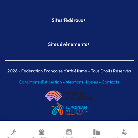
+
Sites fédéraux
SI-FFA
CALORG
+
Sites événements
Plateforme Formation
Meeting de Paris
Meeting de Paris indoor
MAIF Ekiden de Paris
2026
- Fédération Française d'Athlétisme - Tous Droits Réservés
Conditions d'utilisation -
Mentions légales -
Contacts