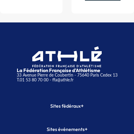
La Fédération Française d'Athlétisme
33 Avenue Pierre de Coubertin - 75640 Paris Cedex 13
T.01 53 80 70 00
- ffa@athle.fr
+
Sites fédéraux
SI-FFA
CALORG
+
Sites événements
Plateforme Formation