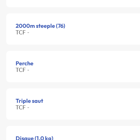
2000m steeple (76)
TCF -
Perche
TCF -
Triple saut
TCF -
Disque (1.0 kg)