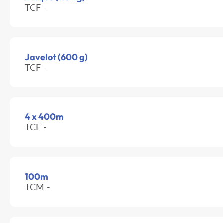
TCF -
Javelot (600 g)
TCF -
4 x 400m
TCF -
100m
TCM -