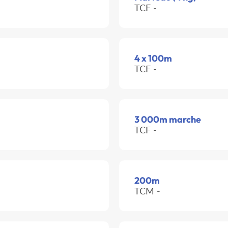
TCF -
4 x 100m
TCF -
3 000m marche
TCF -
200m
TCM -