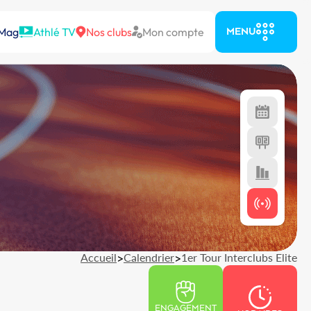
 Mag
Athlé TV
Nos clubs
Mon compte
MENU
Accueil
>
Calendrier
>
1er Tour Interclubs Elite
ENGAGEMENT