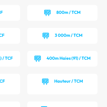
CF
800m / TCM
TCF
3 000m / TCM
) / TCF
400m Haies (91) / TCM
TCF
Hauteur / TCM