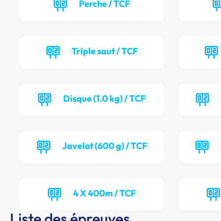
Perche / TCF
Triple saut / TCF
Disque (1.0 kg) / TCF
Javelot (600 g) / TCF
4 X 400m / TCF
Liste des épreuves