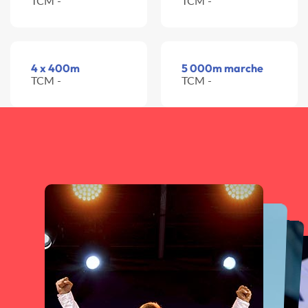
TCM -
TCM -
4 x 400m
5 000m marche
TCM -
TCM -