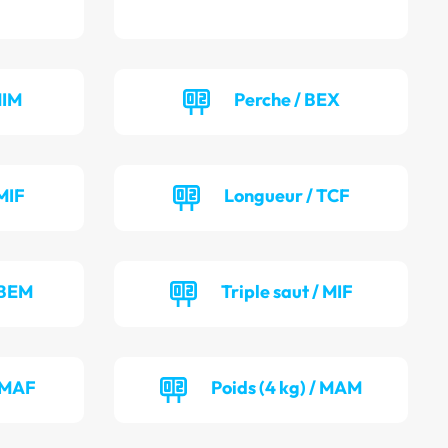
MIM
Perche / BEX
MIF
Longueur / TCF
 BEM
Triple saut / MIF
/ MAF
Poids (4 kg) / MAM