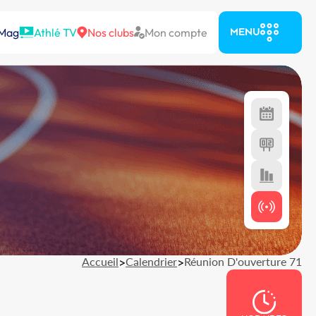
 Mag
Athlé TV
Nos clubs
Mon compte
MENU
Accueil
>
Calendrier
>
Réunion D'ouverture 71