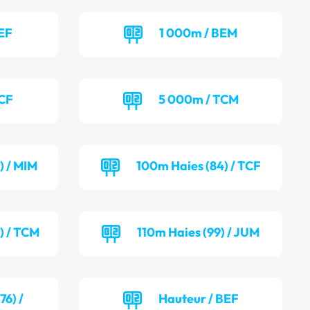
EF
1 000m / BEM
TCF
5 000m / TCM
) / MIM
100m Haies (84) / TCF
) / TCM
110m Haies (99) / JUM
6) /
Hauteur / BEF