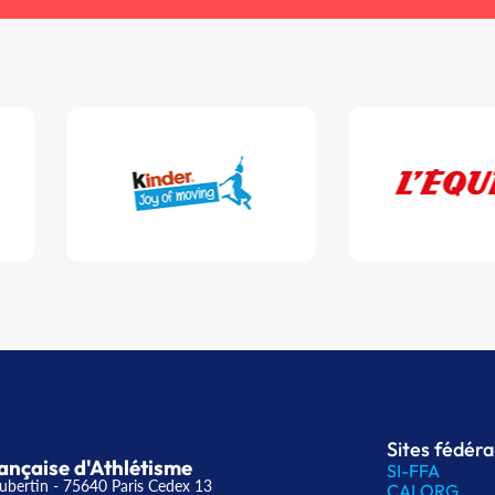
Sites fédér
ançaise d'Athlétisme
SI-FFA
ubertin - 75640 Paris Cedex 13
CALORG