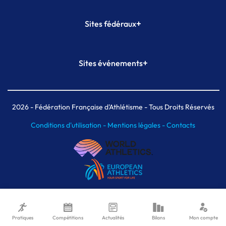
+
Sites fédéraux
SI-FFA
CALORG
+
Sites événements
Plateforme Formation
Meeting de Paris
Meeting de Paris indoor
MAIF Ekiden de Paris
2026
- Fédération Française d'Athlétisme - Tous Droits Réservés
Conditions d'utilisation -
Mentions légales -
Contacts
Pratiques
Compétitions
Actualités
Bilans
Mon compte