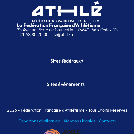
La Fédération Française d'Athlétisme
33 Avenue Pierre de Coubertin - 75640 Paris Cedex 13
T.01 53 80 70 00
- ffa@athle.fr
+
Sites fédéraux
SI-FFA
CALORG
+
Sites événements
Plateforme Formation
Meeting de Paris
Meeting de Paris indoor
MAIF Ekiden de Paris
2026
- Fédération Française d'Athlétisme - Tous Droits Réservés
Conditions d'utilisation -
Mentions légales -
Contacts