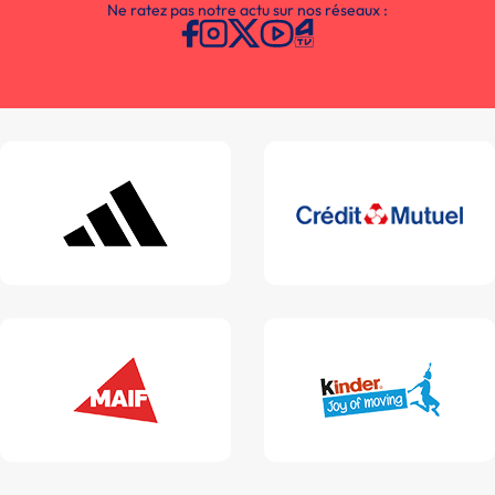
Ne ratez pas notre actu sur nos réseaux :