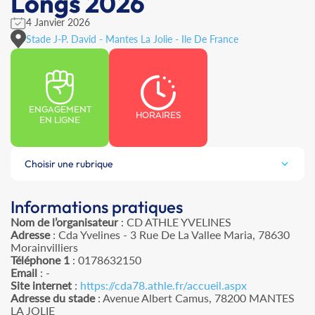
Longs 2026
4 Janvier 2026
Stade J-P. David - Mantes La Jolie - Ile De France
ENGAGEMENT
HORAIRES
EN LIGNE
Choisir une rubrique
Informations pratiques
Nom de l’organisateur
: CD ATHLE YVELINES
Adresse
: Cda Yvelines - 3 Rue De La Vallee Maria, 78630
Morainvilliers
Téléphone 1
: 0178632150
Email
: -
Site internet
:
https://cda78.athle.fr/accueil.aspx
Adresse du stade
: Avenue Albert Camus, 78200 MANTES
LA JOLIE