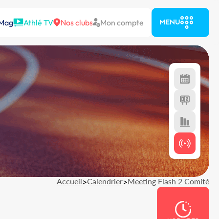
 Mag
Athlé TV
Nos clubs
Mon compte
MENU
Accueil
>
Calendrier
>
Meeting Flash 2 Comité