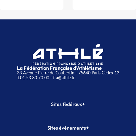
La Fédération Française d'Athlétisme
33 Avenue Pierre de Coubertin - 75640 Paris Cedex 13
T.01 53 80 70 00
- ffa@athle.fr
+
Sites fédéraux
SI-FFA
CALORG
+
Sites événements
Plateforme Formation