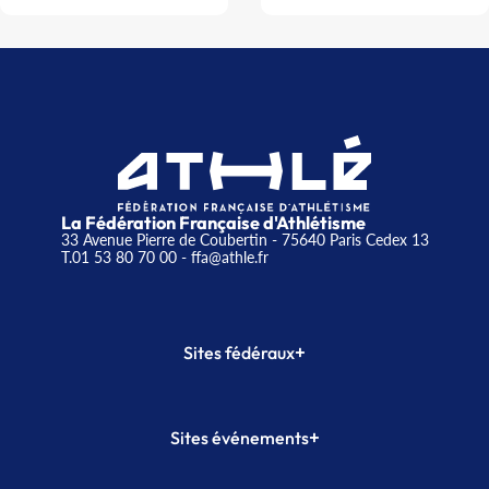
La Fédération Française d'Athlétisme
33 Avenue Pierre de Coubertin - 75640 Paris Cedex 13
T.01 53 80 70 00
- ffa@athle.fr
+
Sites fédéraux
SI-FFA
CALORG
+
Sites événements
Plateforme Formation
Meeting de Paris