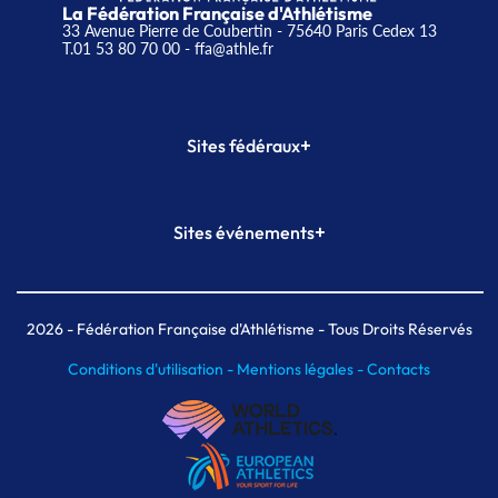
La Fédération Française d'Athlétisme
33 Avenue Pierre de Coubertin - 75640 Paris Cedex 13
T.01 53 80 70 00
- ffa@athle.fr
+
Sites fédéraux
SI-FFA
CALORG
+
Sites événements
Plateforme Formation
Meeting de Paris
Meeting de Paris indoor
MAIF Ekiden de Paris
2026
- Fédération Française d'Athlétisme - Tous Droits Réservés
Conditions d'utilisation -
Mentions légales -
Contacts