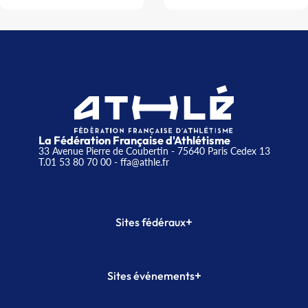
La Fédération Française d'Athlétisme
33 Avenue Pierre de Coubertin - 75640 Paris Cedex 13
T.01 53 80 70 00
- ffa@athle.fr
+
Sites fédéraux
SI-FFA
CALORG
+
Sites événements
Plateforme Formation
Meeting de Paris