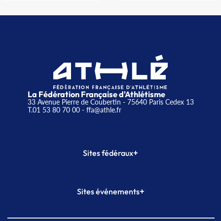
La Fédération Française d'Athlétisme
33 Avenue Pierre de Coubertin - 75640 Paris Cedex 13
T.01 53 80 70 00
- ffa@athle.fr
+
Sites fédéraux
SI-FFA
CALORG
+
Sites événements
Plateforme Formation
Meeting de Paris
Meeting de Paris indoor