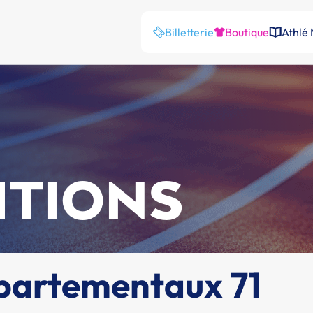
Billetterie
Boutique
Athlé
ITIONS
artementaux 71