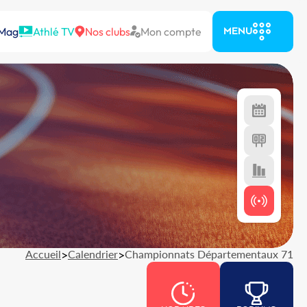
 Mag
Athlé TV
Nos clubs
Mon compte
MENU
Accueil
>
Calendrier
>
Championnats Départementaux 71