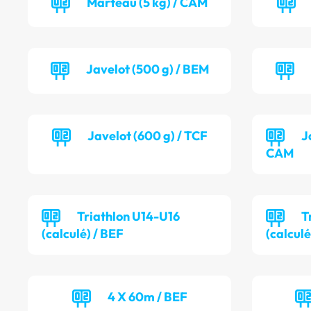
Marteau (5 kg) / CAM
Javelot (500 g) / BEM
Javelot (600 g) / TCF
J
CAM
Triathlon U14-U16
T
(calculé) / BEF
(calcul
4 X 60m / BEF