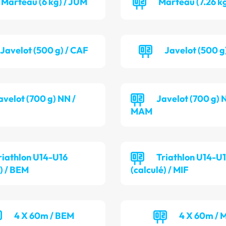
Marteau (6 kg) / JUM
Marteau (7.26 k
Javelot (500 g) / CAF
Javelot (500 g)
avelot (700 g) NN /
Javelot (700 g) 
MAM
riathlon U14-U16
Triathlon U14-U
é) / BEM
(calculé) / MIF
4 X 60m / BEM
4 X 60m / 