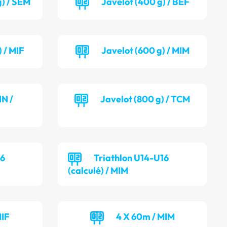
g) / SEM
Javelot (400 g) / BEF
 / MIF
Javelot (600 g) / MIM
NN /
Javelot (800 g) / TCM
16
Triathlon U14-U16
(calculé) / MIM
MIF
4 X 60m / MIM