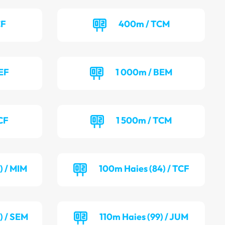
CF
400m / TCM
EF
1 000m / BEM
CF
1 500m / TCM
) / MIM
100m Haies (84) / TCF
) / SEM
110m Haies (99) / JUM