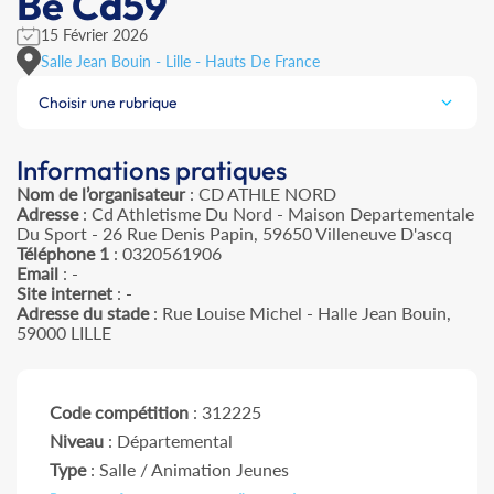
Be Cd59
15 Février 2026
Salle Jean Bouin - Lille - Hauts De France
Choisir une rubrique
Informations pratiques
Nom de l’organisateur
: CD ATHLE NORD
Adresse
: Cd Athletisme Du Nord - Maison Departementale
Du Sport - 26 Rue Denis Papin, 59650 Villeneuve D'ascq
Téléphone 1
: 0320561906
Email
: -
Site internet
: -
Adresse du stade
: Rue Louise Michel - Halle Jean Bouin,
59000 LILLE
Code compétition
: 312225
Niveau
: Départemental
Type
: Salle / Animation Jeunes