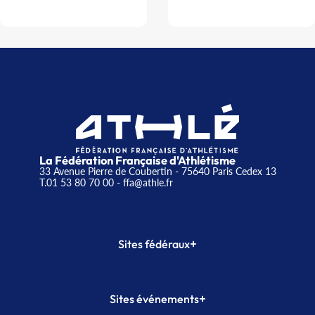
La Fédération Française d'Athlétisme
33 Avenue Pierre de Coubertin - 75640 Paris Cedex 13
T.01 53 80 70 00
- ffa@athle.fr
+
Sites fédéraux
SI-FFA
CALORG
+
Sites événements
Plateforme Formation