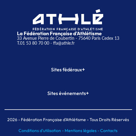
La Fédération Française d'Athlétisme
33 Avenue Pierre de Coubertin - 75640 Paris Cedex 13
T.01 53 80 70 00
- ffa@athle.fr
+
Sites fédéraux
SI-FFA
CALORG
+
Sites événements
Plateforme Formation
Meeting de Paris
Meeting de Paris indoor
MAIF Ekiden de Paris
2026
- Fédération Française d'Athlétisme - Tous Droits Réservés
Conditions d'utilisation -
Mentions légales -
Contacts