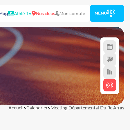
 Mag
Athlé TV
Nos clubs
Mon compte
MENU
Accueil
>
Calendrier
>
Meeting Départemental Du Rc Arras