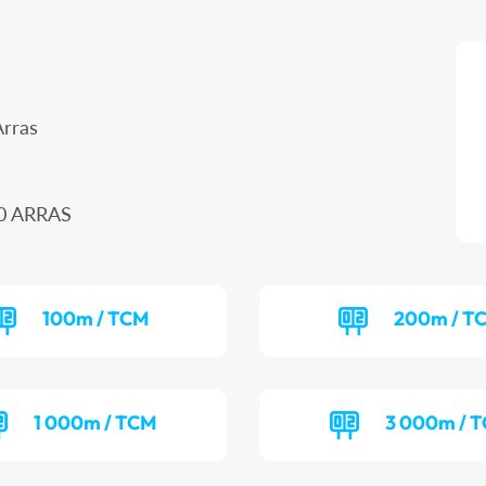
Arras
00 ARRAS
100m / TCM
200m / T
1 000m / TCM
3 000m / 