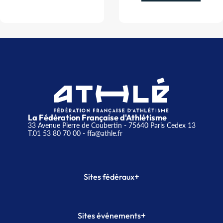
La Fédération Française d'Athlétisme
33 Avenue Pierre de Coubertin - 75640 Paris Cedex 13
T.01 53 80 70 00
- ffa@athle.fr
+
Sites fédéraux
SI-FFA
CALORG
+
Sites événements
Plateforme Formation