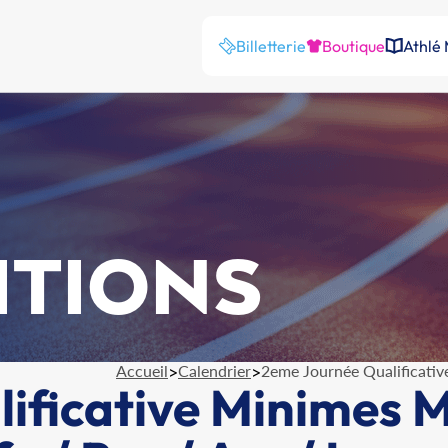
Billetterie
Boutique
Athlé
ITIONS
Accueil
>
Calendrier
>
2eme Journée Qualificative
ificative Minimes M