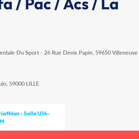
a / Pac / Acs / La
ntale Du Sport - 26 Rue Denis Papin, 59650 Villeneuve
uin, 59000 LILLE
riathlon - Salle U14-
IM