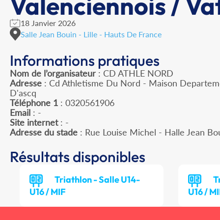
Valenciennois / Vaf
18 Janvier 2026
Salle Jean Bouin - Lille - Hauts De France
Informations pratiques
Nom de l’organisateur
: CD ATHLE NORD
Adresse
: Cd Athletisme Du Nord - Maison Departeme
D'ascq
Téléphone 1
: 0320561906
Email
: -
Site internet
: -
Adresse du stade
: Rue Louise Michel - Halle Jean Bo
Résultats disponibles
Triathlon - Salle U14-
T
U16 / MIF
U16 / M