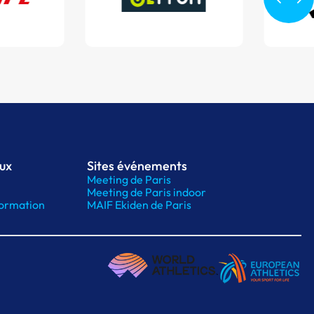
aux
Sites événements
Meeting de Paris
Meeting de Paris indoor
ormation
MAIF Ekiden de Paris