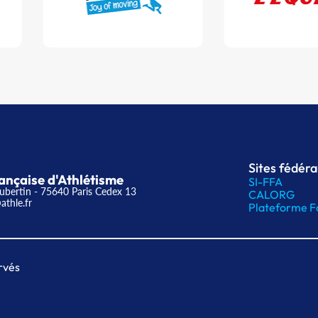
Sites fédér
ançaise d'Athlétisme
SI-FFA
ubertin - 75640 Paris Cedex 13
CALORG
athle.fr
Plateforme F
rvés