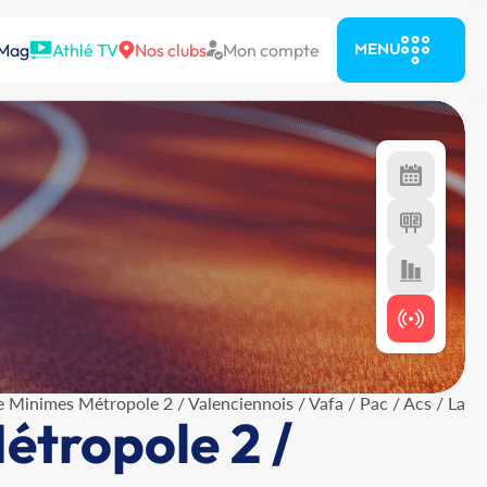
 Mag
Athlé TV
Nos clubs
Mon compte
MENU
 Minimes Métropole 2 / Valenciennois / Vafa / Pac / Acs / La
étropole 2 /