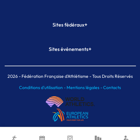
+
Sites fédéraux
SI-FFA
CALORG
+
Sites événements
Plateforme Formation
Meeting de Paris
Meeting de Paris indoor
MAIF Ekiden de Paris
2026
- Fédération Française d'Athlétisme - Tous Droits Réservés
Conditions d'utilisation -
Mentions légales -
Contacts