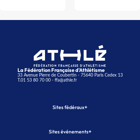
La Fédération Française d'Athlétisme
33 Avenue Pierre de Coubertin - 75640 Paris Cedex 13
T.01 53 80 70 00
- ffa@athle.fr
+
Sites fédéraux
SI-FFA
CALORG
+
Sites événements
Plateforme Formation